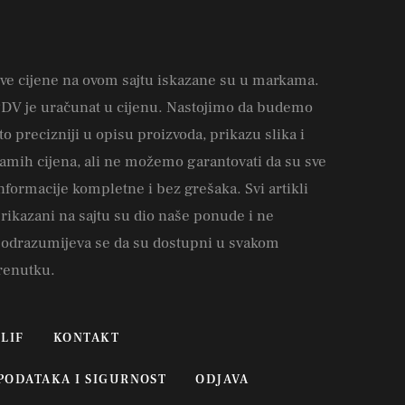
ve cijene na ovom sajtu iskazane su u markama.
DV je uračunat u cijenu. Nastojimo da budemo
to precizniji u opisu proizvoda, prikazu slika i
amih cijena, ali ne možemo garantovati da su sve
nformacije kompletne i bez grešaka. Svi artikli
rikazani na sajtu su dio naše ponude i ne
odrazumijeva se da su dostupni u svakom
renutku.
LIF
KONTAKT
 PODATAKA I SIGURNOST
ODJAVA