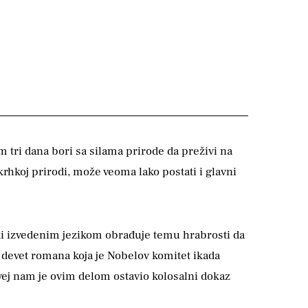
m tri dana bori sa silama prirode da preživi na
krhkoj prirodi, može veoma lako postati i glavni
ki izvedenim jezikom obrađuje temu hrabrosti da
devet romana koja je Nobelov komitet ikada
ej nam je ovim delom ostavio kolosalni dokaz