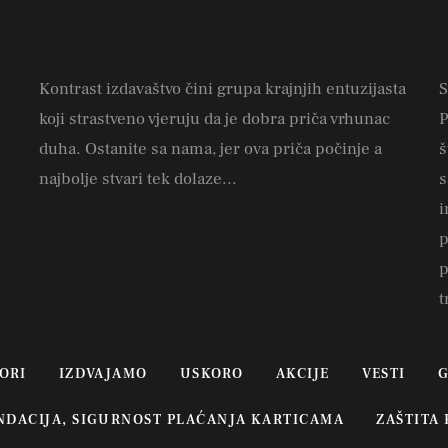
Kontrast izdavaštvo čini grupa krajnjih entuzijasta
S
koji strastveno vjeruju da je dobra priča vrhunac
P
duha. Ostanite sa nama, jer ova priča počinje a
š
najbolje stvari tek dolaze...
s
i
p
p
t
ORI
IZDVAJAMO
USKORO
AKCIJE
VESTI
G
UNDACIJA, SIGURNOST PLAĆANJA KARTICAMA
ZAŠTITA