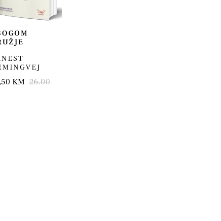
BOGOM
RUŽJE
RNEST
EMINGVEJ
,50 KM
26.00