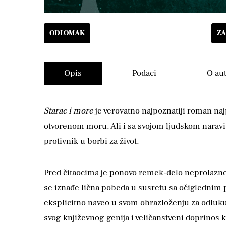
ODLOMAK
ZA
Opis
Podaci
O au
Starac i more
je verovatno najpoznatiji roman najp
otvorenom moru. Ali i sa svojom ljudskom naravi ko
protivnik u borbi za život.
Pred čitaocima je ponovo remek-delo neprolazne 
se iznađe lična pobeda u susretu sa očiglednim p
eksplicitno naveo u svom obrazloženju za odluku
svog književnog genija i veličanstveni doprinos 