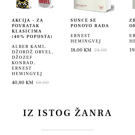
AKCIJA - ZA
SUNCE SE
Z
POVRATAK
PONOVO RAĐA
O
KLASICIMA
ERNEST
E
(40% POPUSTA)
HEMINGVEJ
H
ALBER KAMI
,
18,00 KM
24.00
19
DŽORDŽ ORVEL
,
DŽOZEF
KONRAD
,
ERNEST
HEMINGVEJ
40,80 KM
68.00
IZ ISTOG ŽANRA