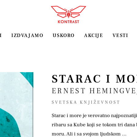
I
IZDVAJAMO
USKORO
AKCIJE
VESTI
STARAC I M
ERNEST HEMINGVE
SVETSKA KNJIŽEVNOST
Starac i more je verovatno najpoznatij
ribaru sa Kube koji se tokom tri dana
moru. Ali i sa svojom ljudskom ...