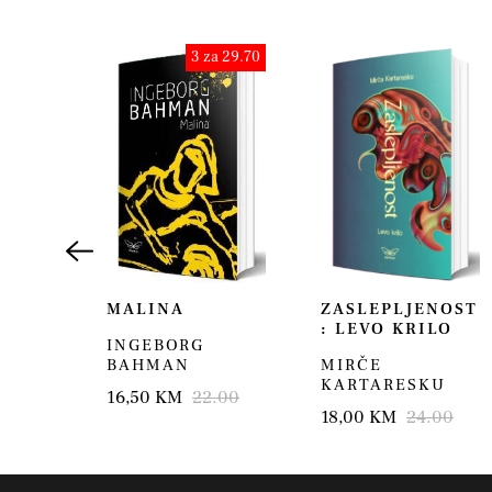
3 za 29.70
KA
MALINA
ZASLEPLJENOST
: LEVO KRILO
INGEBORG
STOF
BAHMAN
MIRČE
KARTARESKU
.00
16,50 KM
22.00
18,00 KM
24.00