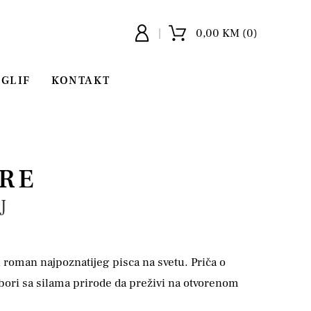
0,00 KM (0)
GLIF
KONTAKT
ORE
J
i roman najpoznatijeg pisca na svetu. Priča o
 bori sa silama prirode da preživi na otvorenom