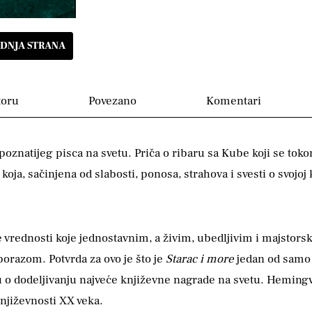
DNJA STRANA
toru
Povezano
Komentari
oznatijeg pisca na svetu. Priča o ribaru sa Kube koji se toko
ja, sačinjena od slabosti, ponosa, strahova i svesti o svojoj 
vrednosti koje jednostavnim, a živim, ubedljivim i majstors
orazom. Potvrda za ovo je što je
Starac i more
jedan od samo 
 o dodeljivanju najveće književne nagrade na svetu. Hemingv
književnosti XX veka.