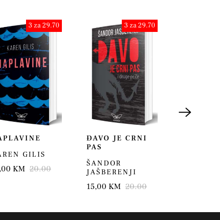
3 za 29.70
3 za 29.70
APLAVINE
ĐAVO JE CRNI
U VELIK
PAS
PERIONI
AREN GILIS
15,00 KM
ŠANDOR
,00 KM
20.00
JAŠBERENJI
15,00 KM
20.00