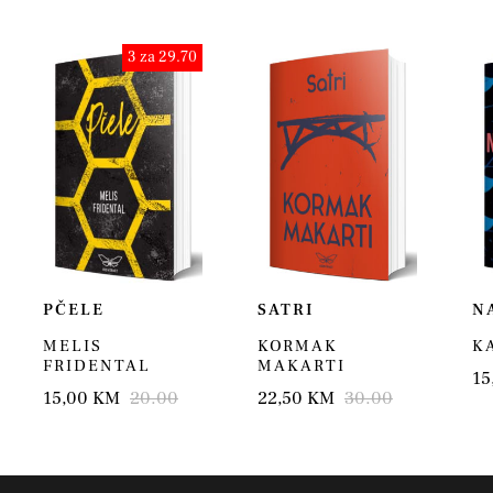
3 za 29.70
PČELE
SATRI
N
MELIS
KORMAK
K
FRIDENTAL
MAKARTI
15
15,00 KM
20.00
22,50 KM
30.00