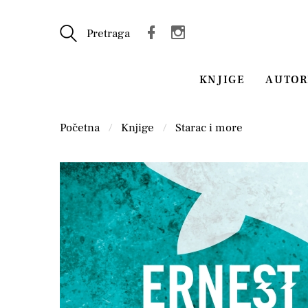
Pretraga
KNJIGE
AUTOR
Početna
Knjige
Starac i more