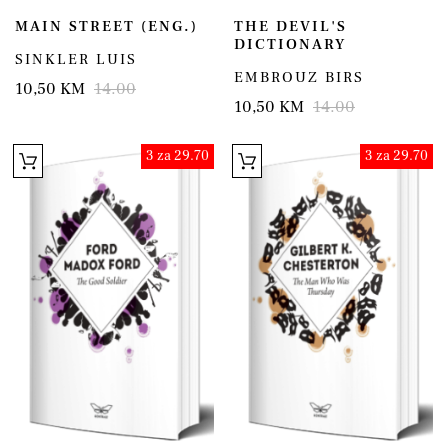
MAIN STREET (ENG.)
THE DEVIL'S
DICTIONARY
SINKLER LUIS
EMBROUZ BIRS
10,50 KM
14.00
10,50 KM
14.00
3 za 29.70
3 za 29.70