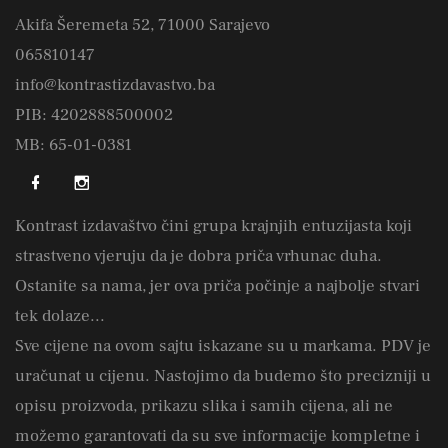
Akifa Šeremeta 52, 71000 Sarajevo
065810147
info@kontrastizdavastvo.ba
PIB: 4202888500002
MB: 65-01-0381
Kontrast izdavaštvo čini grupa krajnjih entuzijasta koji
strastveno vjeruju da je dobra priča vrhunac duha.
Ostanite sa nama, jer ova priča počinje a najbolje stvari
tek dolaze...
Sve cijene na ovom sajtu iskazane su u markama. PDV je
uračunat u cijenu. Nastojimo da budemo što precizniji u
opisu proizvoda, prikazu slika i samih cijena, ali ne
možemo garantovati da su sve informacije kompletne i