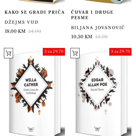
KAKO SE GRADI PRIČA
ČUVAR I DRUGE
PESME
DŽEJMS VUD
BILJANA JOVANOVIĆ
18,00 KM
24.00
10,50 KM
14.00
3 za 29.70
3 za 29.70