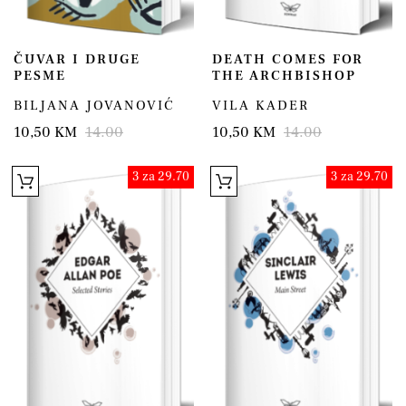
ČUVAR I DRUGE
DEATH COMES FOR
PESME
THE ARCHBISHOP
BILJANA JOVANOVIĆ
VILA KADER
10,50 KM
14.00
10,50 KM
14.00
3 za 29.70
3 za 29.70