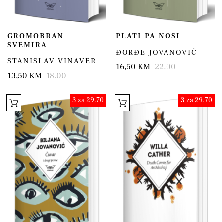
GROMOBRAN
PLATI PA NOSI
SVEMIRA
ĐORĐE JOVANOVIĆ
STANISLAV VINAVER
16,50 KM
22.00
13,50 KM
18.00
3 za 29.70
3 za 29.70