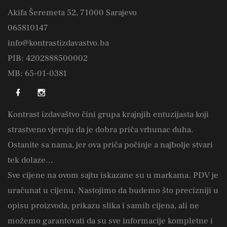
Akifa Šeremeta 52, 71000 Sarajevo
065810147
info@kontrastizdavastvo.ba
PIB: 4202888500002
MB: 65-01-0381
Kontrast izdavaštvo čini grupa krajnjih entuzijasta koji
strastveno vjeruju da je dobra priča vrhunac duha.
Ostanite sa nama, jer ova priča počinje a najbolje stvari
tek dolaze...
Sve cijene na ovom sajtu iskazane su u markama. PDV je
uračunat u cijenu. Nastojimo da budemo što precizniji u
opisu proizvoda, prikazu slika i samih cijena, ali ne
možemo garantovati da su sve informacije kompletne i