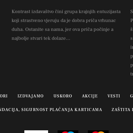
Kontrast izdavaštvo čini grupa krajnjih entuzijasta
S
koji strastveno vjeruju da je dobra priča vrhunac
P
duha. Ostanite sa nama, jer ova priča počinje a
š
najbolje stvari tek dolaze...
s
i
p
p
t
ORI
IZDVAJAMO
USKORO
AKCIJE
VESTI
G
UNDACIJA, SIGURNOST PLAĆANJA KARTICAMA
ZAŠTITA