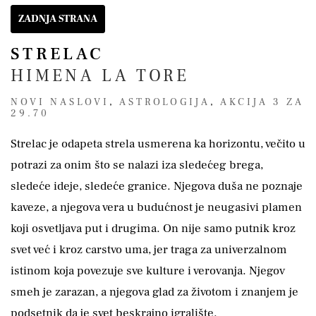
ZADNJA STRANA
STRELAC
HIMENA LA TORE
NOVI NASLOVI
,
ASTROLOGIJA
,
AKCIJA 3 ZA
29.70
Strelac je odapeta strela usmerena ka horizontu, večito u
potrazi za onim što se nalazi iza sledećeg brega,
sledeće ideje, sledeće granice. Njegova duša ne poznaje
kaveze, a njegova vera u budućnost je neugasivi plamen
koji osvetljava put i drugima. On nije samo putnik kroz
svet već i kroz carstvo uma, jer traga za univerzalnom
istinom koja povezuje sve kulture i verovanja. Njegov
smeh je zarazan, a njegova glad za životom i znanjem je
podsetnik da je svet beskrajno igralište.