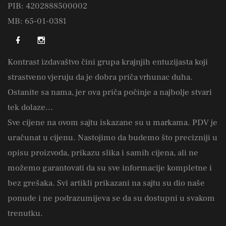
PIB: 4202888500002
MB: 65-01-0381
Kontrast izdavaštvo čini grupa krajnjih entuzijasta koji
strastveno vjeruju da je dobra priča vrhunac duha.
Ostanite sa nama, jer ova priča počinje a najbolje stvari
tek dolaze...
Sve cijene na ovom sajtu iskazane su u markama. PDV je
uračunat u cijenu. Nastojimo da budemo što precizniji u
opisu proizvoda, prikazu slika i samih cijena, ali ne
možemo garantovati da su sve informacije kompletne i
bez grešaka. Svi artikli prikazani na sajtu su dio naše
ponude i ne podrazumijeva se da su dostupni u svakom
trenutku.