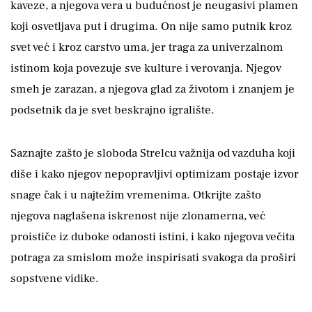
kaveze, a njegova vera u budućnost je neugasivi plamen
koji osvetljava put i drugima. On nije samo putnik kroz
svet već i kroz carstvo uma, jer traga za univerzalnom
istinom koja povezuje sve kulture i verovanja. Njegov
smeh je zarazan, a njegova glad za životom i znanjem je
podsetnik da je svet beskrajno igralište.
Saznajte zašto je sloboda Strelcu važnija od vazduha koji
diše i kako njegov nepopravljivi optimizam postaje izvor
snage čak i u najtežim vremenima. Otkrijte zašto
njegova naglašena iskrenost nije zlonamerna, već
proističe iz duboke odanosti istini, i kako njegova večita
potraga za smislom može inspirisati svakoga da proširi
sopstvene vidike.