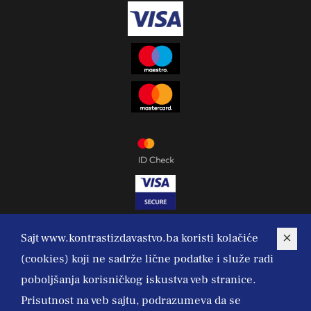
Sajt www.kontrastizdavastvo.ba koristi kolačiće
(cookies) koji ne sadrže lične podatke i služe radi
poboljšanja korisničkog iskustva veb stranice.
Prisutnost na veb sajtu, podrazumeva da se