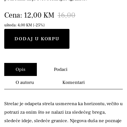
Cena: 12,00 KM
16,00
ušteda: 4,00 KM (-25%)
DODAJ U KORPU
Opis
Podaci
O autoru
Komentari
Strelac je odapeta strela usmerena ka horizontu, večito u
potrazi za onim što se nalazi iza sledećeg brega,
sledeće ideje, sledeće granice. Njegova duša ne poznaje