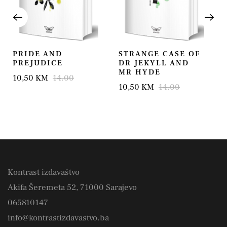
PRIDE AND
STRANGE CASE OF
PREJUDICE
DR JEKYLL AND
MR HYDE
10,50 KM
14.00
10,50 KM
14.00
Kontrast izdavaštvo
Akifa Šeremeta 52, 71000 Sarajevo
065810147
info@kontrastizdavastvo.ba