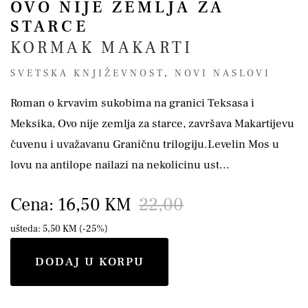
OVO NIJE ZEMLJA ZA
STARCE
KORMAK MAKARTI
SVETSKA KNJIŽEVNOST
,
NOVI NASLOVI
Roman o krvavim sukobima na granici Teksasa i
Meksika, Ovo nije zemlja za starce, završava Makartijevu
čuvenu i uvažavanu Graničnu trilogiju.Levelin Mos u
lovu na antilope nailazi na nekolicinu ust...
Cena: 16,50 KM
22,00
ušteda: 5,50 KM (-25%)
DODAJ U KORPU