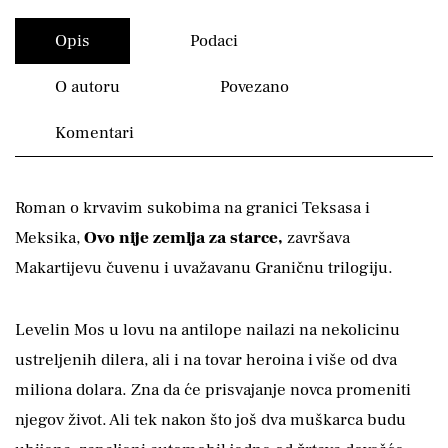
Opis
Podaci
O autoru
Povezano
Komentari
Roman o krvavim sukobima na granici Teksasa i
Meksika,
Ovo nije zemlja za starce,
završava
Makartijevu čuvenu i uvažavanu Graničnu trilogiju.
Levelin Mos u lovu na antilope nailazi na nekolicinu
ustreljenih dilera, ali i na tovar heroina i više od dva
miliona dolara. Zna da će prisvajanje novca promeniti
njegov život. Ali tek nakon što još dva muškarca budu