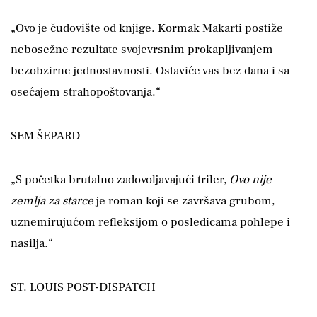
„Ovo je čudovište od knjige. Kormak Makarti postiže
nebosežne rezultate svojevrsnim prokapljivanjem
bezobzirne jednostavnosti. Ostaviće vas bez dana i sa
osećajem strahopoštovanja.“
SEM ŠEPARD
„S početka brutalno zadovoljavajući triler,
Ovo nije
zemlja za starce
je roman koji se završava grubom,
uznemirujućom refleksijom o posledicama pohlepe i
nasilja.“
ST. LOUIS POST-DISPATCH