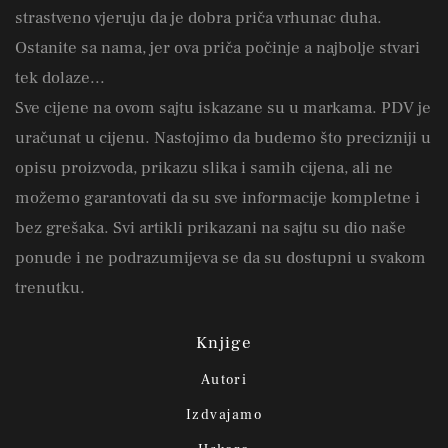
strastveno vjeruju da je dobra priča vrhunac duha.
Ostanite sa nama, jer ova priča počinje a najbolje stvari
tek dolaze...
Sve cijene na ovom sajtu iskazane su u markama. PDV je
uračunat u cijenu. Nastojimo da budemo što precizniji u
opisu proizvoda, prikazu slika i samih cijena, ali ne
možemo garantovati da su sve informacije kompletne i
bez grešaka. Svi artikli prikazani na sajtu su dio naše
ponude i ne podrazumijeva se da su dostupni u svakom
trenutku.
Knjige
Autori
Izdvajamo