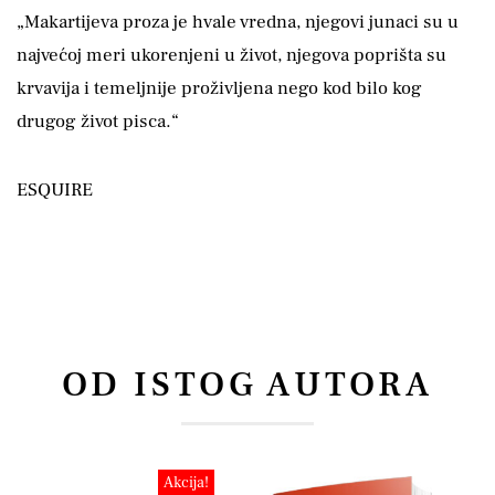
„Makartijeva proza je hvale vredna, njegovi junaci su u
najvećoj meri ukorenjeni u život, njegova poprišta su
krvavija i temeljnije proživljena nego kod bilo kog
drugog život pisca.“
ESQUIRE
OD ISTOG AUTORA
Akcija!