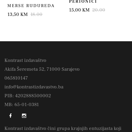
PERIONICI
MERSE RUDUREDA
15,00 KM
20.00
13,50 KM
18.00
Kontrast izdavaštvo
Akifa Šeremeta 52, 71000 Sarajevo
065810147
info@kontrastizdavastvo.ba
PIB: 4202888500002
MB: 65-01-0381
Kontrast izdavaštvo čini grupa krajnjih entuzijasta koji