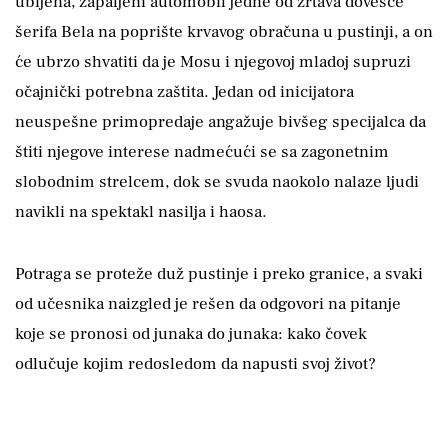
ubijena, zapaljeni automobil jedne od žrtava dovešće
šerifa Bela na poprište krvavog obračuna u pustinji, a on
će ubrzo shvatiti da je Mosu i njegovoj mladoj supruzi
očajnički potrebna zaštita. Jedan od inicijatora
neuspešne primopredaje angažuje bivšeg specijalca da
štiti njegove interese nadmećući se sa zagonetnim
slobodnim strelcem, dok se svuda naokolo nalaze ljudi
navikli na spektakl nasilja i haosa.
Potraga se proteže duž pustinje i preko granice, a svaki
od učesnika naizgled je rešen da odgovori na pitanje
koje se pronosi od junaka do junaka: kako čovek
odlučuje kojim redosledom da napusti svoj život?