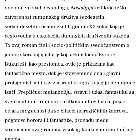
oneobičeni svet. Osim toga,
Nostalgija
kritikuje tešku
zatvorenost rumunskog društva šezdesetih,
sedamdesetih i osamdesetih godina XX veka, koja je
često vodila u eskalaciju dubinskih društvenih sukoba.
To ovaj roman čini i socio-političkim svedočanstvom o
jednoj skorašnjoj istorijskoj tački istočne Evrope.
Bukurešt, kao prestonica, ovde je prikazana kao
fantastično mesto, dok je istovremeno ona i glavni
protagonist, ali i kao začarani krug iz kojeg je nemoguće
izaći. Preplićući melanholiju, stravu i užas, fantastiku sa
sveprisutnom ironijom i britkom duhovitošću, pisac
otvara mogućnost da se čitaoci najrazličitijih žanrova,
pogotovo horora ili fantastike, pronađu među
stranicama ovog romana visokog književno-umetničkog
naboja.