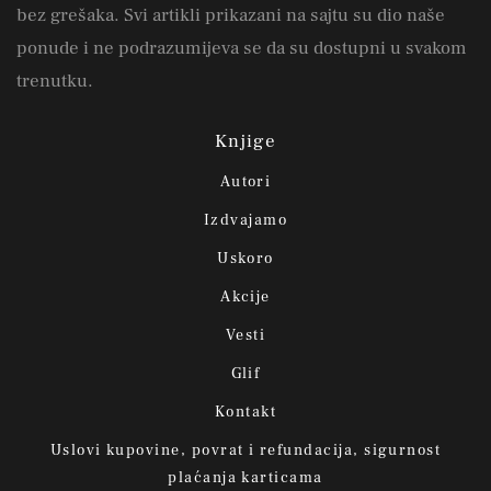
bez grešaka. Svi artikli prikazani na sajtu su dio naše
ponude i ne podrazumijeva se da su dostupni u svakom
trenutku.
Knjige
Autori
Izdvajamo
Uskoro
Akcije
Vesti
Glif
Kontakt
Uslovi kupovine, povrat i refundacija, sigurnost
plaćanja karticama