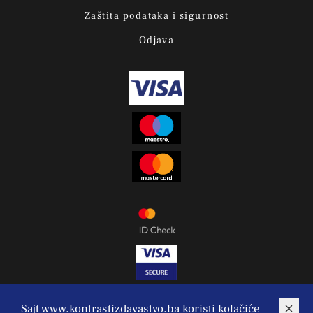
Zaštita podataka i sigurnost
Odjava
Sajt www.kontrastizdavastvo.ba koristi kolačiće