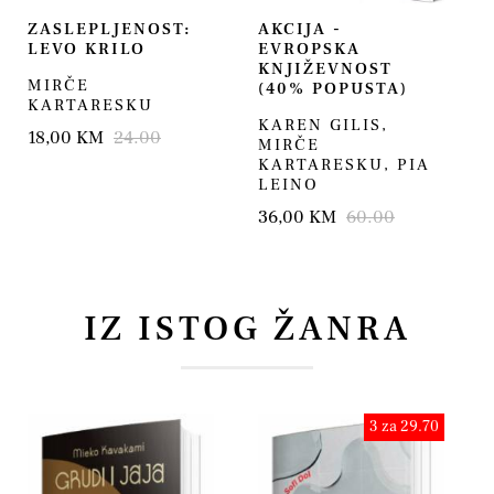
ZASLEPLJENOST:
AKCIJA -
LEVO KRILO
EVROPSKA
KNJIŽEVNOST
MIRČE
(40% POPUSTA)
KARTARESKU
KAREN GILIS
,
18,00 KM
24.00
MIRČE
KARTARESKU
,
PIA
LEINO
36,00 KM
60.00
IZ ISTOG ŽANRA
3 za 29.70