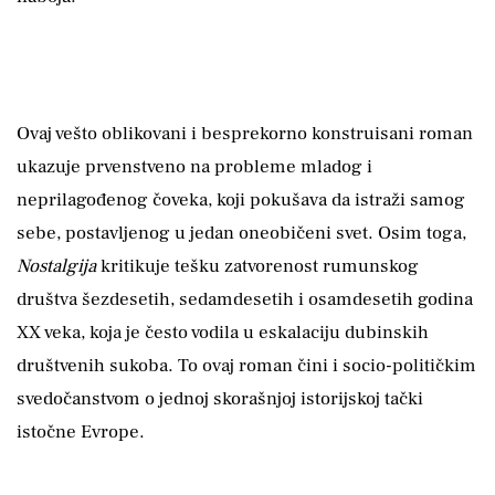
Ovaj vešto oblikovani i besprekorno konstruisani roman
ukazuje prvenstveno na probleme mladog i
neprilagođenog čoveka, koji pokušava da istraži samog
sebe, postavljenog u jedan oneobičeni svet. Osim toga,
Nostalgija
kritikuje tešku zatvorenost rumunskog
društva šezdesetih, sedamdesetih i osamdesetih godina
XX veka, koja je često vodila u eskalaciju dubinskih
društvenih sukoba. To ovaj roman čini i socio-političkim
svedočanstvom o jednoj skorašnjoj istorijskoj tački
istočne Evrope.