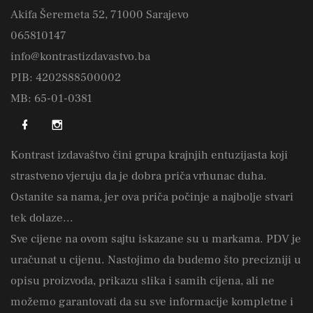
Akifa Šeremeta 52, 71000 Sarajevo
065810147
info@kontrastizdavastvo.ba
PIB: 4202888500002
MB: 65-01-0381
Kontrast izdavaštvo čini grupa krajnjih entuzijasta koji
strastveno vjeruju da je dobra priča vrhunac duha.
Ostanite sa nama, jer ova priča počinje a najbolje stvari
tek dolaze...
Sve cijene na ovom sajtu iskazane su u markama. PDV je
uračunat u cijenu. Nastojimo da budemo što precizniji u
opisu proizvoda, prikazu slika i samih cijena, ali ne
možemo garantovati da su sve informacije kompletne i