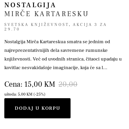
NOSTALGIJA
MIRČE KARTARESKU
SVETSKA KNJIŽEVNOST
,
AKCIJA 3 ZA
29.70
Nostalgija Mirča Kartareskua smatra se jednim od
najreprezentativnijih dela savremene rumunske
književnosti. Već od uvodnih stranica, čitaoci upadaju u
kovitlac nesvakidašnje imaginacije, koja će sa l...
Cena: 15,00 KM
20,00
ušteda: 5,00 KM (-25%)
DODAJ U KORPU