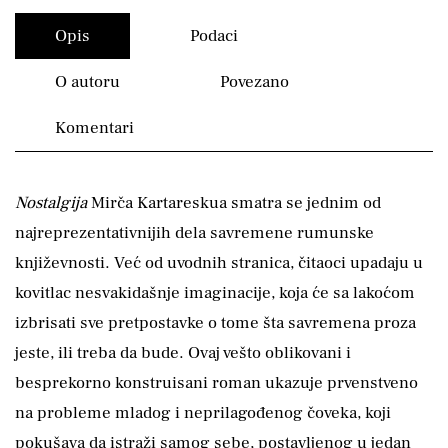
Opis
Podaci
O autoru
Povezano
Komentari
Nostalgija
Mirča Kartareskua smatra se jednim od
najreprezentativnijih dela savremene rumunske
književnosti. Već od uvodnih stranica, čitaoci upadaju u
kovitlac nesvakidašnje imaginacije, koja će sa lakoćom
izbrisati sve pretpostavke o tome šta savremena proza
jeste, ili treba da bude. Ovaj vešto oblikovani i
besprekorno konstruisani roman ukazuje prvenstveno
na probleme mladog i neprilagođenog čoveka, koji
pokušava da istraži samog sebe, postavljenog u jedan