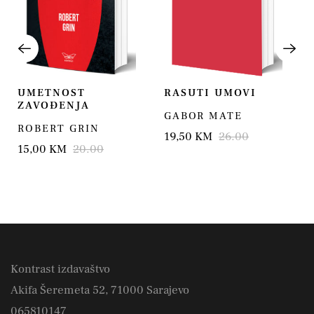
UMETNOST
RASUTI UMOVI
ZAVOĐENJA
GABOR MATE
ROBERT GRIN
19,50 KM
26.00
15,00 KM
20.00
Kontrast izdavaštvo
Akifa Šeremeta 52, 71000 Sarajevo
065810147