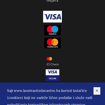
Odjava
Sajt www.kontrastizdavastvo.ba koristi kolačiće
(cookies) koji ne sadrže lične podatke i služe radi
poboljšanja korisničkog iskustva veb stranice.