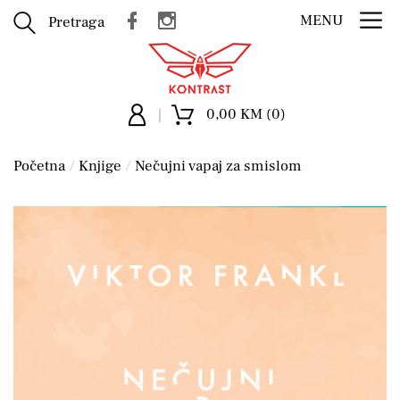
MENU
Pretraga
0,00 KM (0)
Početna
Knjige
Nečujni vapaj za smislom