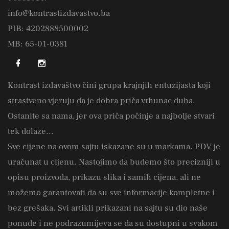
info@kontrastizdavastvo.ba
PIB: 4202888500002
MB: 65-01-0381
Kontrast izdavaštvo čini grupa krajnjih entuzijasta koji
strastveno vjeruju da je dobra priča vrhunac duha.
Ostanite sa nama, jer ova priča počinje a najbolje stvari
tek dolaze...
Sve cijene na ovom sajtu iskazane su u markama. PDV je
uračunat u cijenu. Nastojimo da budemo što precizniji u
opisu proizvoda, prikazu slika i samih cijena, ali ne
možemo garantovati da su sve informacije kompletne i
bez grešaka. Svi artikli prikazani na sajtu su dio naše
ponude i ne podrazumijeva se da su dostupni u svakom