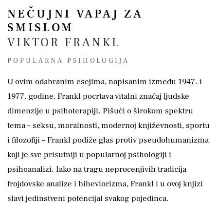
NEČUJNI VAPAJ ZA
SMISLOM
VIKTOR FRANKL
POPULARNA PSIHOLOGIJA
U ovim odabranim esejima, napisanim između 1947. i
1977. godine, Frankl pocrtava vitalni značaj ljudske
dimenzije u psihoterapiji. Pišući o širokom spektru
tema – seksu, moralnosti, modernoj književnosti, sportu
i filozofiji – Frankl podiže glas protiv pseudohumanizma
koji je sve prisutniji u popularnoj psihologiji i
psihoanalizi. Iako na tragu neprocenjivih tradicija
frojdovske analize i biheviorizma, Frankl i u ovoj knjizi
slavi jedinstveni potencijal svakog pojedinca.