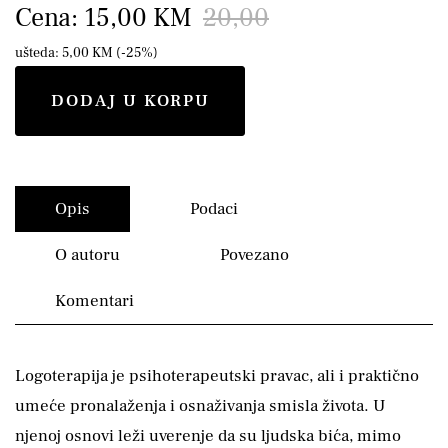
Cena: 15,00 KM
20,00
ušteda: 5,00 KM (-25%)
DODAJ U KORPU
Opis
Podaci
O autoru
Povezano
Komentari
Logoterapija je psihoterapeutski pravac, ali i praktično
umeće pronalaženja i osnaživanja smisla života. U
njenoj osnovi leži uverenje da su ljudska bića, mimo