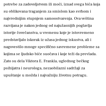
potrebe za zadovoljstvom ili moći, iznad svega bića koja
su oblikovana traganjem za smislom kao svrhom i
najvrednijim stupnjem samoostvarenja. Ova veština
razvijana je nakon jednog od najužasnijih poglavlja
istorije čovečanstva, u vremenu koje je istovremeno
predstavljalo iskorak iz užasa jednog iskustva, ali i
nagovestilo mnoge specifično savremene probleme sa
kojima se ljudsko biće suočava i koje teži da prevlada.
Zato su dela Viktora E. Frankla, uglednog bečkog
psihijatra i neurologa, nezaobilazni sadržaji za
upuštanje u možda i najvažniju životnu potragu.