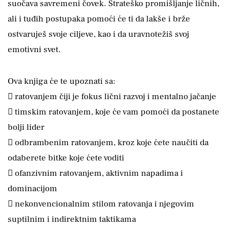
suočava savremeni čovek. Strateško promišljanje ličnih,
ali i tuđih postupaka pomoći će ti da lakše i brže
ostvaruješ svoje ciljeve, kao i da uravnotežiš svoj
emotivni svet.
Ova knjiga će te upoznati sa:
 ratovanjem čiji je fokus lični razvoj i mentalno jačanje
 timskim ratovanjem, koje će vam pomoći da postanete
bolji lider
 odbrambenim ratovanjem, kroz koje ćete naučiti da
odaberete bitke koje ćete voditi
 ofanzivnim ratovanjem, aktivnim napadima i
dominacijom
 nekonvencionalnim stilom ratovanja i njegovim
suptilnim i indirektnim taktikama