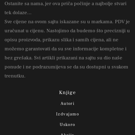
Ostanite sa nama, jer ova priča počinje a najbolje stvari
tek dolaze...
Sve cijene na ovom sajtu iskazane su u markama. PDV je
uračunat u cijenu. Nastojimo da budemo što precizniji u
opisu proizvoda, prikazu slika i samih cijena, ali ne
možemo garantovati da su sve informacije kompletne i
bez grešaka. Svi artikli prikazani na sajtu su dio naše
ponude i ne podrazumijeva se da su dostupni u svakom
trenutku.
Knjige
Autori
Izdvajamo
Uskoro