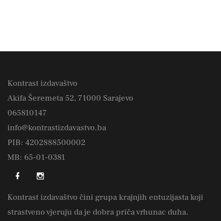
Kontrast izdavaštvo
Akifa Šeremeta 52, 71000 Sarajevo
065810147
info@kontrastizdavastvo.ba
PIB: 4202888500002
MB: 65-01-0381
Kontrast izdavaštvo čini grupa krajnjih entuzijasta koji
strastveno vjeruju da je dobra priča vrhunac duha.