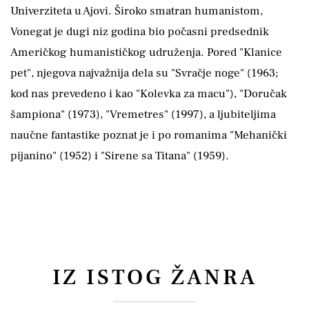
Univerziteta u Ajovi. Široko smatran humanistom,
Vonegat je dugi niz godina bio počasni predsednik
Američkog humanističkog udruženja. Pored "Klanice
pet", njegova najvažnija dela su "Svračje noge" (1963;
kod nas prevedeno i kao "Kolevka za macu"), "Doručak
šampiona" (1973), "Vremetres" (1997), a ljubiteljima
naučne fantastike poznat je i po romanima "Mehanički
pijanino" (1952) i "Sirene sa Titana" (1959).
IZ ISTOG ŽANRA