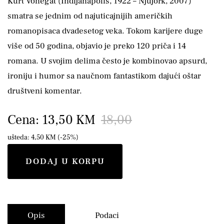
Kurt Vonegat (Indijanapolis, 1922 – Njujork, 2007)
smatra se jednim od najuticajnijih američkih
romanopisaca dvadesetog veka. Tokom karijere duge
više od 50 godina, objavio je preko 120 priča i 14
romana. U svojim delima često je kombinovao apsurd,
ironiju i humor sa naučnom fantastikom dajući oštar
društveni komentar.
Cena: 13,50 KM
18,00
ušteda: 4,50 KM (-25%)
DODAJ U KORPU
Opis
Podaci