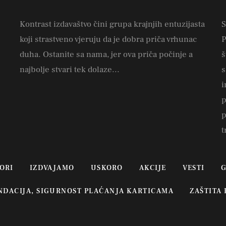
Kontrast izdavaštvo čini grupa krajnjih entuzijasta
S
koji strastveno vjeruju da je dobra priča vrhunac
P
duha. Ostanite sa nama, jer ova priča počinje a
š
najbolje stvari tek dolaze...
s
i
p
p
t
ORI
IZDVAJAMO
USKORO
AKCIJE
VESTI
G
UNDACIJA, SIGURNOST PLAĆANJA KARTICAMA
ZAŠTITA