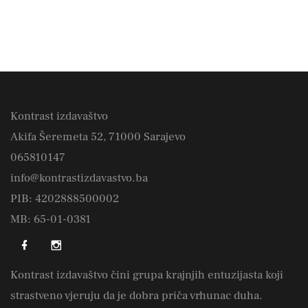
Kontrast izdavaštvo
Akifa Šeremeta 52, 71000 Sarajevo
065810147
info@kontrastizdavastvo.ba
PIB: 4202888500002
MB: 65-01-0381
Kontrast izdavaštvo čini grupa krajnjih entuzijasta koji
strastveno vjeruju da je dobra priča vrhunac duha.