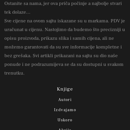
Ostanite sa nama, jer ova priča počinje a najbolje stvari
tek dolaze...
Sve cijene na ovom sajtu iskazane su u markama. PDV je
uračunat u cijenu. Nastojimo da budemo što precizniji u
opisu proizvoda, prikazu slika i samih cijena, ali ne
možemo garantovati da su sve informacije kompletne i
bez grešaka. Svi artikli prikazani na sajtu su dio naše
ponude i ne podrazumijeva se da su dostupni u svakom
trenutku.
Knjige
Autori
Izdvajamo
Uskoro