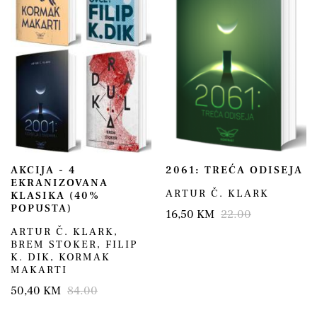
AKCIJA - 4
2061: TREĆA ODISEJA
EKRANIZOVANA
ARTUR Č. KLARK
KLASIKA (40%
POPUSTA)
16,50 KM
22.00
ARTUR Č. KLARK
,
BREM STOKER
,
FILIP
K. DIK
,
KORMAK
MAKARTI
50,40 KM
84.00