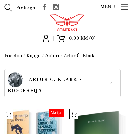
MENU
Pretraga
0,00 KM (0)
Početna
Knjige
Autori
Artur Č. Klark
ARTUR Č. KLARK -
BIOGRAFIJA
Akcija!